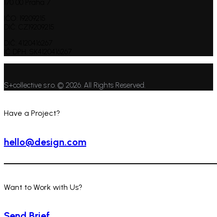
170 00 Praha 7
IČO: 19209215
DIČ: CZ19209215
DIČ: 4120416267
IČ DPH: SK4120416267
S+collective s.r.o. © 2026. All Rights Reserved.
Have a Project?
hello@design.com
Want to Work with Us?
Send Brief