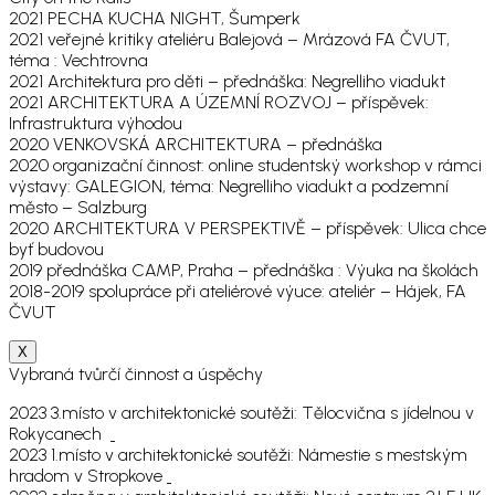
2021 PECHA KUCHA NIGHT, Šumperk
2021 veřejné kritiky ateliéru Balejová – Mrázová FA ČVUT,
téma : Vechtrovna
2021 Architektura pro děti – přednáška: Negrelliho viadukt
2021 ARCHITEKTURA A ÚZEMNÍ ROZVOJ – příspěvek:
Infrastruktura výhodou
2020 VENKOVSKÁ ARCHITEKTURA – přednáška
2020 organizační činnost: online studentský workshop v rámci
výstavy: GALEGION, téma: Negrelliho viadukt a podzemní
město – Salzburg
2020 ARCHITEKTURA V PERSPEKTIVĚ – příspěvek: Ulica chce
byť budovou
2019 přednáška CAMP, Praha – přednáška : Výuka na školách
2018-2019 spolupráce při ateliérové výuce: ateliér – Hájek, FA
ČVUT
X
Vybraná tvůrčí činnost a úspěchy
2023 3.místo v architektonické soutěži: Tělocvična s jídelnou v
Rokycanech
2023 1.místo v architektonické soutěži: Námestie s mestským
hradom v Stropkove