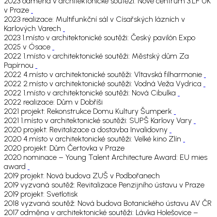
2023 odměna v architektonické soutěži: Nové centrum 3.LF UK
v Praze
2023 realizace: Multifunkční sál v Císařských lázních v
Karlových Varech
2023 1.místo v architektonické soutěži: Český pavilón Expo
2025 v Ósace
2022 1.místo v architektonické soutěži: Městský dům Za
Papírnou
2022 4.místo v architektonické soutěži: Vltavská filharmonie
2022 2.místo v architektonické soutěži: Vodná Veža Vydrica
2022 1.místo v architektonické soutěži: Nová Cibulka
2022 realizace: Dům v Dobříši
2021 projekt: Rekonstrukce Domu Kultury Šumperk
2021 1.místo v architektonické soutěži: SUPŠ Karlovy Vary
2020 projekt: Revitalizace a dostavba Invalidovny
2020 4.místo v architektonické soutěži: Velké kino Zlín
2020 projekt: Dům Čertovka v Praze
2020 nominace – Young Talent Architecture Award: EU mies
award
2019 projekt: Nová budova ZUŠ v Podbořanech
2019 vyzvaná soutěž: Revitalizace Penzijního ústavu v Praze
2019 projekt: Svetlotisk
2018 vyzvaná soutěž: Nová budova Botanického ústavu AV ČR
2017 odměna v architektonické soutěži: Lávka Holešovice –