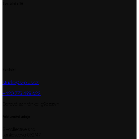
Sociální sítě
Kontakt
studio@s-plus.cz
+420 773 498 622
Datová schránka: g9czzvn
Fakturační údaje
S+collective s.r.o.
Jankovcova 862/47