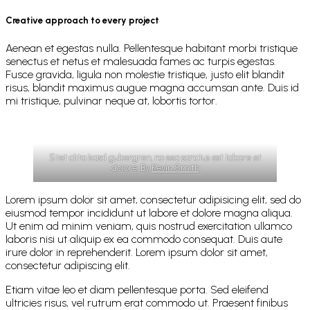
Creative approach to every project
Aenean et egestas nulla. Pellentesque habitant morbi tristique
senectus et netus et malesuada fames ac turpis egestas.
Fusce gravida, ligula non molestie tristique, justo elit blandit
risus, blandit maximus augue magna accumsan ante. Duis id
mi tristique, pulvinar neque at, lobortis tortor.
Stet clita kasd gubergren, no sea sanctus est labore et
dolore. By
Kevin Smith
Lorem ipsum dolor sit amet, consectetur adipisicing elit, sed do
eiusmod tempor incididunt ut labore et dolore magna aliqua.
Ut enim ad minim veniam, quis nostrud exercitation ullamco
laboris nisi ut aliquip ex ea commodo consequat. Duis aute
irure dolor in reprehenderit. Lorem ipsum dolor sit amet,
consectetur adipiscing elit.
Etiam vitae leo et diam pellentesque porta. Sed eleifend
ultricies risus, vel rutrum erat commodo ut. Praesent finibus