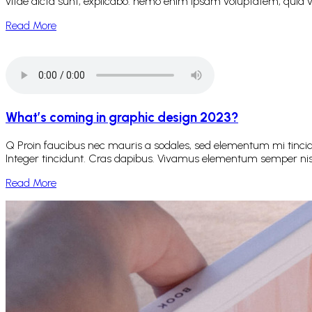
vitae dicta sunt, explicabo. nemo enim ipsam voluptatem, quia vo
Read More
What’s coming in graphic design 2023?
Q Proin faucibus nec mauris a sodales, sed elementum mi tincidu
Integer tincidunt. Cras dapibus. Vivamus elementum semper nisi. A
Read More