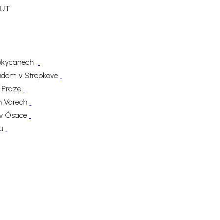
ČVUT
v Rokycanech
radom v Stropkove
v Praze
ch Varech
5 v Ósace
ou