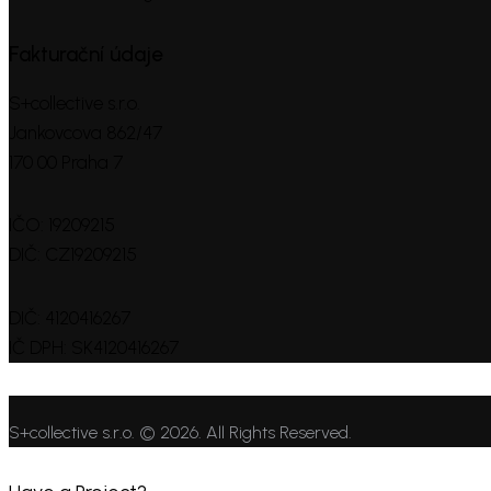
Fakturační údaje
S+collective s.r.o.
Jankovcova 862/47
170 00 Praha 7
IČO: 19209215
DIČ: CZ19209215
DIČ: 4120416267
IČ DPH: SK4120416267
S+collective s.r.o. © 2026. All Rights Reserved.