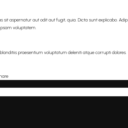
t aspernatur aut odit aut fugit, quia. Dicta sunt explicabo. Adipi
 ipsam voluptatem.
blanditiis praesentium voluptatum deleniti atque corrupti dolore
hare