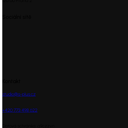
120 00 Praha 2
Sociální sítě
Kontakt
studio@s-plus.cz
+420 773 498 622
Datová schránka: g9czzvn