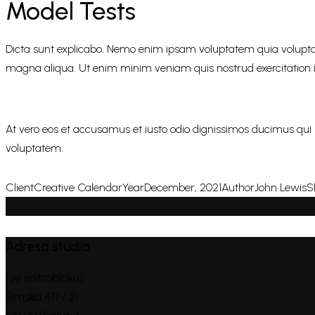
Model Tests
Dicta sunt explicabo. Nemo enim ipsam voluptatem quia voluptas si
magna aliqua. Ut enim minim veniam quis nostrud exercitation
At vero eos et accusamus et iusto odio dignissimos ducimus qui 
voluptatem.
Client
Creative Calendar
Year
December, 2021
Author
John Lewis
S
Adresa studia
(ve vnitrobloku)
Římská 419 / 21