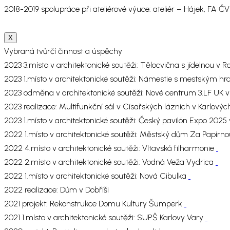
2018-2019 spolupráce při ateliérové výuce: ateliér – Hájek, FA 
X
Vybraná tvůrčí činnost a úspěchy
2023 3.místo v architektonické soutěži: Tělocvična s jídelnou 
2023 1.místo v architektonické soutěži: Námestie s mestským h
2023 odměna v architektonické soutěži: Nové centrum 3.LF UK 
2023 realizace: Multifunkční sál v Císařských lázních v Karlový
2023 1.místo v architektonické soutěži: Český pavilón Expo 202
2022 1.místo v architektonické soutěži: Městský dům Za Papírn
2022 4.místo v architektonické soutěži: Vltavská filharmonie
2022 2.místo v architektonické soutěži: Vodná Veža Vydrica
2022 1.místo v architektonické soutěži: Nová Cibulka
2022 realizace: Dům v Dobříši
2021 projekt: Rekonstrukce Domu Kultury Šumperk
2021 1.místo v architektonické soutěži: SUPŠ Karlovy Vary