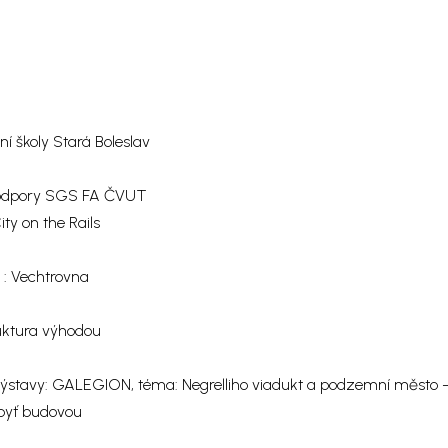
í školy Stará Boleslav
podpory SGS FA ČVUT
 on the Rails
 : Vechtrovna
ktura výhodou
 výstavy: GALEGION, téma: Negrelliho viadukt a podzemní město 
byť budovou