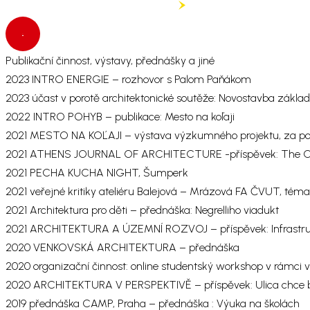
Publikační činnost, výstavy, přednášky a jiné
2023 INTRO ENERGIE – rozhovor s Palom Paňákom
2023 účast v porotě architektonické soutěže: Novostavba základn
2022 INTRO POHYB – publikace: Mesto na koľaji
2021 MESTO NA KOĽAJI – výstava výzkumného projektu, za 
2021 ATHENS JOURNAL OF ARCHITECTURE -příspěvek: The City
2021 PECHA KUCHA NIGHT, Šumperk
2021 veřejné kritiky ateliéru Balejová – Mrázová FA ČVUT, téma
2021 Architektura pro děti – přednáška: Negrelliho viadukt
2021 ARCHITEKTURA A ÚZEMNÍ ROZVOJ – příspěvek: Infrastru
2020 VENKOVSKÁ ARCHITEKTURA – přednáška
2020 organizační činnost: online studentský workshop v rámci
2020 ARCHITEKTURA V PERSPEKTIVĚ – příspěvek: Ulica chce 
2019 přednáška CAMP, Praha – přednáška : Výuka na školách