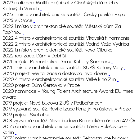
2023 realizace: Multifunkční sál v Císařských lázních v
Karlových Varech
2023 1.místo v architektonické soutěži: Český pavilón Expo
2025 v Ósace
2022 1.místo v architektonické soutěži: Městský dům Za
Papírnou
2022 4.místo v architektonické soutěži: Vltavská filharmonie
2022 2.místo v architektonické soutěži: Vodná Veža Vydrica
2022 1.místo v architektonické soutěži: Nová Cibulka
2022 realizace: Dům v Dobříši
2021 projekt: Rekonstrukce Domu Kultury Šumperk
2021 1.místo v architektonické soutěži: SUPŠ Karlovy Vary
2020 projekt: Revitalizace a dostavba Invalidovny
2020 4.místo v architektonické soutěži: Velké kino Zlín
2020 projekt: Dům Čertovka v Praze
2020 nominace – Young Talent Architecture Award: EU mies
award
2019 projekt: Nová budova ZUŠ v Podbořanech
2019 vyzvaná soutěž: Revitalizace Penzijního ústavu v Praze
2019 projekt: Svetlotisk
2018 vyzvaná soutěž: Nová budova Botanického ústavu AV ČR
2017 odměna v architektonické soutěži: Lávka Holešovice –
Karlín
2017 1.místo v architektonické soutěži: Rekonstrukce budovy