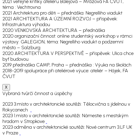
2021 veřejné kritiky ateliéru Balejová – Mrázová FA ČVUT,
téma : Vechtrovna
2021 Architektura pro děti – přednáška: Negrelliho viadukt
2021 ARCHITEKTURA A ÚZEMNÍ ROZVOJ – příspěvek:
Infrastruktura výhodou
2020 VENKOVSKÁ ARCHITEKTURA – přednáška
2020 organizační činnost: online studentský workshop v rámci
výstavy: GALEGION, téma: Negrelliho viadukt a podzemní
město – Salzburg
2020 ARCHITEKTURA V PERSPEKTIVĚ – příspěvek: Ulica chce
byť budovou
2019 přednáška CAMP, Praha – přednáška : Výuka na školách
2018-2019 spolupráce při ateliérové výuce: ateliér – Hájek, FA
ČVUT
X
Vybraná tvůrčí činnost a úspěchy
2023 3.místo v architektonické soutěži: Tělocvična s jídelnou v
Rokycanech
2023 1.místo v architektonické soutěži: Námestie s mestským
hradom v Stropkove
2023 odměna v architektonické soutěži: Nové centrum 3.LF UK
v Praze