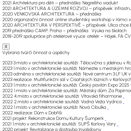
2021 Architektura pro děti – přednáška: Negrelliho viadukt
2021 ARCHITEKTURA A ÚZEMNÍ ROZVOJ – příspěvek: Infrastru
2020 VENKOVSKÁ ARCHITEKTURA – přednáška
2020 organizační činnost: online studentský workshop v rámci
2020 ARCHITEKTURA V PERSPEKTIVĚ – příspěvek: Ulica chce 
2019 přednáška CAMP, Praha – přednáška : Výuka na školách
2018-2019 spolupráce při ateliérové výuce: ateliér – Hájek, FA 
X
Vybraná tvůrčí činnost a úspěchy
2023 3.místo v architektonické soutěži: Tělocvična s jídelnou 
2023 1.místo v architektonické soutěži: Námestie s mestským h
2023 odměna v architektonické soutěži: Nové centrum 3.LF UK 
2023 realizace: Multifunkční sál v Císařských lázních v Karlový
2023 1.místo v architektonické soutěži: Český pavilón Expo 202
2022 1.místo v architektonické soutěži: Městský dům Za Papírn
2022 4.místo v architektonické soutěži: Vltavská filharmonie
2022 2.místo v architektonické soutěži: Vodná Veža Vydrica
2022 1.místo v architektonické soutěži: Nová Cibulka
2022 realizace: Dům v Dobříši
2021 projekt: Rekonstrukce Domu Kultury Šumperk
2021 1.místo v architektonické soutěži: SUPŠ Karlovy Vary
2020 projekt: Revitalizace a dostavba Invalidovny