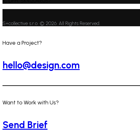
IČ DPH: SK4120416267
S+collective s.r.o. © 2026. All Rights Reserved.
Have a Project?
hello@design.com
Want to Work with Us?
Send Brief