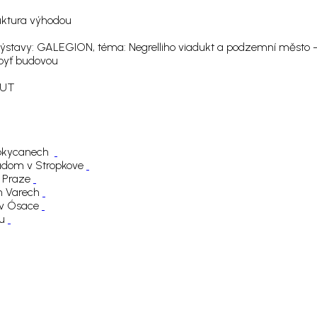
ktura výhodou
 výstavy: GALEGION, téma: Negrelliho viadukt a podzemní město 
byť budovou
ČVUT
v Rokycanech
radom v Stropkove
v Praze
ch Varech
5 v Ósace
ou