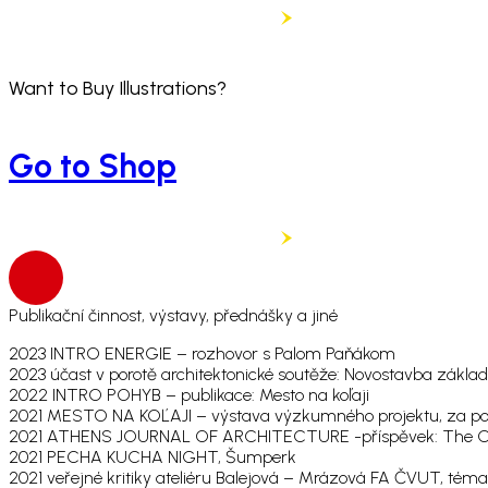
Want to Buy Illustrations?
Go to Shop
Publikační činnost, výstavy, přednášky a jiné
2023 INTRO ENERGIE – rozhovor s Palom Paňákom
2023 účast v porotě architektonické soutěže: Novostavba základn
2022 INTRO POHYB – publikace: Mesto na koľaji
2021 MESTO NA KOĽAJI – výstava výzkumného projektu, za 
2021 ATHENS JOURNAL OF ARCHITECTURE -příspěvek: The City
2021 PECHA KUCHA NIGHT, Šumperk
2021 veřejné kritiky ateliéru Balejová – Mrázová FA ČVUT, téma