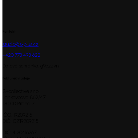
Kontakt
studio@s-plus.cz
+420 773 498 622
Datová schránka: g9czzvn
Fakturační údaje
S+collective s.r.o.
Jankovcova 862/47
170 00 Praha 7
IČO: 19209215
DIČ: CZ19209215
DIČ: 4120416267