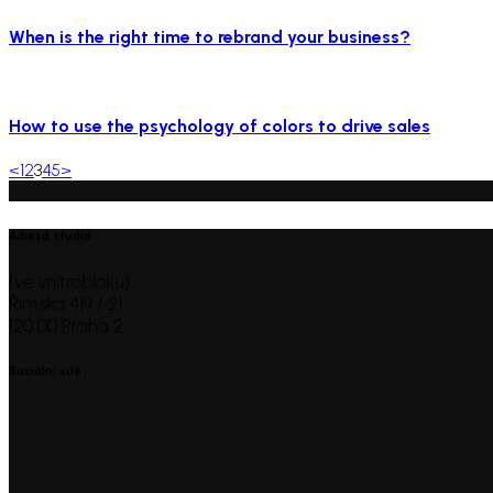
When is the right time to rebrand your business?
How to use the psychology of colors to drive sales
Posts
Page
Page
Page
Page
Page
<
1
2
3
4
5
>
pagination
Adresa studia
(ve vnitrobloku)
Římská 419 / 21
120 00 Praha 2
Sociální sítě