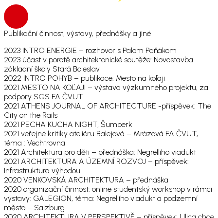
Publikační činnost, výstavy, přednášky a jiné
2023 INTRO ENERGIE – rozhovor s Palom Paňákom
2023 účast v porotě architektonické soutěže: Novostavba
základní školy Stará Boleslav
2022 INTRO POHYB – publikace: Mesto na koľaji
2021 MESTO NA KOĽAJI – výstava výzkumného projektu, za
podpory SGS FA ČVUT
2021 ATHENS JOURNAL OF ARCHITECTURE -příspěvek: The
City on the Rails
2021 PECHA KUCHA NIGHT, Šumperk
2021 veřejné kritiky ateliéru Balejová – Mrázová FA ČVUT,
téma : Vechtrovna
2021 Architektura pro děti – přednáška: Negrelliho viadukt
2021 ARCHITEKTURA A ÚZEMNÍ ROZVOJ – příspěvek:
Infrastruktura výhodou
2020 VENKOVSKÁ ARCHITEKTURA – přednáška
2020 organizační činnost: online studentský workshop v rámci
výstavy: GALEGION, téma: Negrelliho viadukt a podzemní
město – Salzburg
2020 ARCHITEKTURA V PERSPEKTIVĚ – příspěvek: Ulica chce