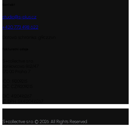
Kontakt
studio@s-plus.cz
+420 773 498 622
Datová schránka: g9czzvn
Fakturační údaje
S+collective s.r.o.
Jankovcova 862/47
170 00 Praha 7
IČO: 19209215
DIČ: CZ19209215
DIČ: 4120416267
IČ DPH: SK4120416267
S+collective s.r.o. © 2026. All Rights Reserved.