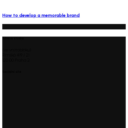
How to develop a memorable brand
Adresa studia
(ve vnitrobloku)
Římská 419 / 21
120 00 Praha 2
Sociální sítě