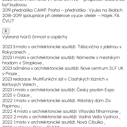
byť budovou
2019 přednáška CAMP, Praha – přednáška : Výuka na školách
2018-2019 spolupráce při ateliérové výuce: ateliér – Hájek, FA
ČVUT
X
Vybraná tvůrčí činnost a úspěchy
2023 3.místo v architektonické soutěži: Tělocvična s jídelnou v
Rokycanech
2023 1.místo v architektonické soutěži: Námestie s mestským
hradom v Stropkove
2023 odměna v architektonické soutěži: Nové centrum 3.LF UK
v Praze
2023 realizace: Multifunkční sál v Císařských lázních v
Karlových Varech
2023 1.místo v architektonické soutěži: Český pavilón Expo
2025 v Ósace
2022 1.místo v architektonické soutěži: Městský dům Za
Papírnou
2022 4.místo v architektonické soutěži: Vltavská filharmonie
2022 2.místo v architektonické soutěži: Vodná Veža Vydrica
2022 1.místo v architektonické soutěži: Nová Cibulka